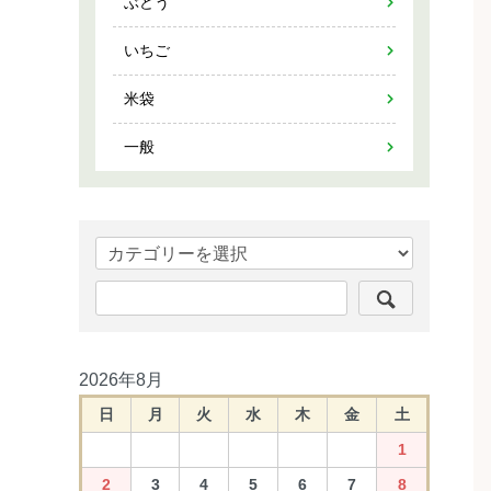
ぶどう
いちご
米袋
一般
2026年8月
日
月
火
水
木
金
土
1
2
3
4
5
6
7
8