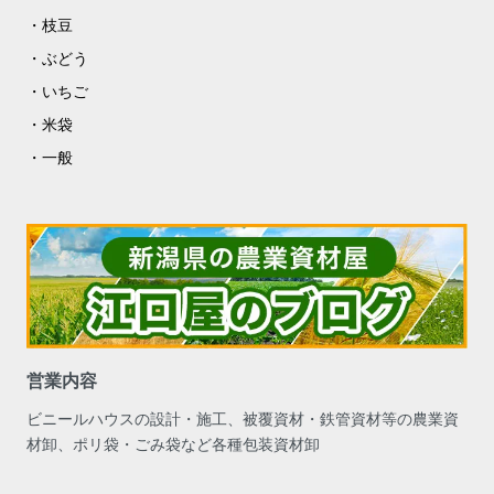
枝豆
ぶどう
いちご
米袋
一般
営業内容
ビニールハウスの設計・施工、被覆資材・鉄管資材等の農業資
材卸、ポリ袋・ごみ袋など各種包装資材卸