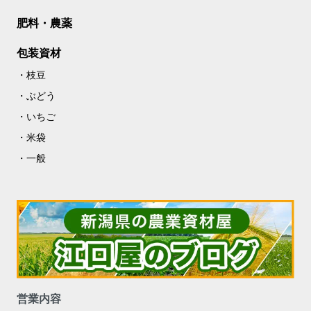
肥料・農薬
包装資材
枝豆
ぶどう
いちご
米袋
一般
営業内容