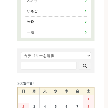
ぶどう
いちご
米袋
一般
2026年8月
日
月
火
水
木
金
土
1
2
3
4
5
6
7
8