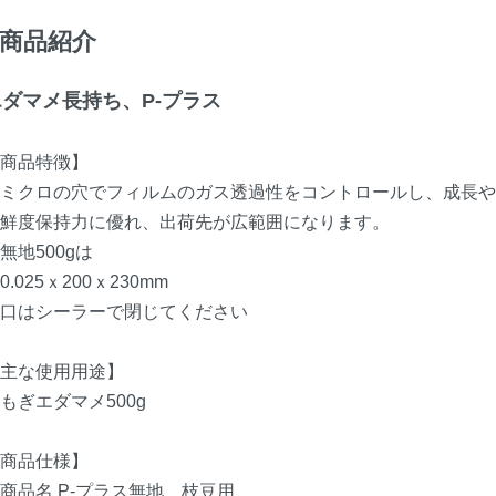
商品紹介
エダマメ長持ち、P-プラス
商品特徴】
ミクロの穴でフィルムのガス透過性をコントロールし、成長や
鮮度保持力に優れ、出荷先が広範囲になります。
地500gは
.025ｘ200ｘ230mm
口はシーラーで閉じてください
主な使用用途】
ぎエダマメ500g
商品仕様】
品名 P-プラス無地 枝豆用